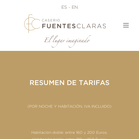
Saltar
ES
EN
al
contenido
El lugar imaginado
RESUMEN DE TARIFAS
(POR NOCHE Y HABITACIÓN, IVA INCLUIDO)
Habitación doble: entre 160 y 200 Euros.