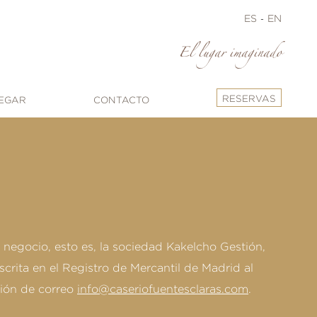
ES
EN
El lugar imaginado
RESERVAS
EGAR
CONTACTO
 negocio, esto es, la sociedad Kakelcho Gestión,
scrita en el Registro de Mercantil de Madrid al
ción de correo
info@caseriofuentesclaras.com
.